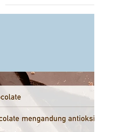
aronalski
Sep 1, 2020
1 min read
Cafe Inside a Fridge: Jean Frigo Cafe
You Won't Believe This Fruit Storage Has a Secret
Entrance To a Mysterious Cafe