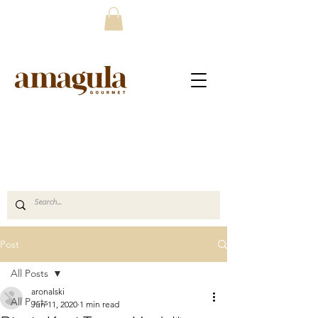
Post
All Posts
aronalski
All Posts
Jun 11, 2020
1 min read