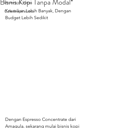
Bisnis Kopi Tanpa Modal*
Beverage Ideas
Kreasikan Lebih Banyak, Dengan 
Cafe Inspirations
Budget Lebih Sedikit
Dengan Espresso Concentrate dari 
Amagula, sekarang mulai bisnis kopi 