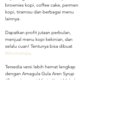
brownies kopi, coffee cake, permen 
kopi, tiramisu dan berbagai menu 
lainnya.
Dapatkan profit jutaan perbulan, 
menjual menu kopi kekinian, dan 
selalu cuan! Tentunya bisa dibuat 
#dirumahaja
.
Tersedia versi lebih hemat lengkap 
dengan Amagula Gula Aren Syrup
*Tanpa Investasi Mesin Kopi Mahal
Beverage Ideas