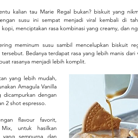
entu kalian tau Marie Regal bukan? biskuit yang nikm
engan susu ini sempat menjadi viral kembali di tah
n kopi, menciptakan rasa kombinasi yang creamy, dan n
sering meminum susu sambil mencelupkan biskuit rega
 tersebut. Bedanya terdapat rasa yang lebih manis dari va
uat rasanya menjadi lebih komplit.
an yang lebih mudah, 
nakan Amagula Vanilla 
 dicampurkan dengan 
dan 2 shot espresso.
an flavour favorit, 
Mix, untuk hasilkan 
e yang sempurna dan 