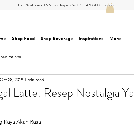
Get 5% off every 1.5 Million Rupiah, With "THANKYOU" Coupon
me
Shop Food
Shop Beverage
Inspirations
More
Inspirations
Oct 28, 2019
1 min read
gal Latte: Resep Nostalgia Y
g Kaya Akan Rasa